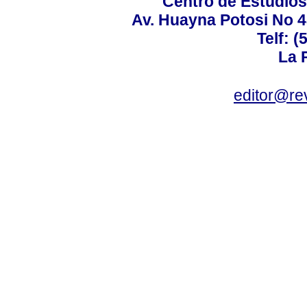
Centro de Estudios 
Av. Huayna Potosi No 48
Telf: 
La P
editor@rev