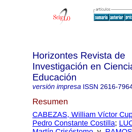
Horizontes Revista de
Investigación en Cienci
Educación
versión impresa
ISSN
2616-796
Resumen
CABEZAS, William Víctor Cu
Pedro Constante Costilla
;
LUC
Martín Crisóstomo
y
RAMOS,