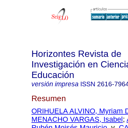
Horizontes Revista de
Investigación en Cienci
Educación
versión impresa
ISSN
2616-796
Resumen
ORIHUELA ALVINO, Myriam 
MENACHO VARGAS, Isabel
;
Rubén Moisés Mauricio
y
C