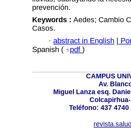
prevención.
Keywords :
Aedes; Cambio Cl
Casos.
·
abstract in English
|
Por
Spanish (
pdf
)
CAMPUS UNIV
Av. Blanc
Miguel Lanza esq. Danie
Colcapirhua
Teléfono: 437 4740 
revista.sal