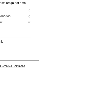
este artigo por email
s
cionados
ar
nk
a Creative Commons