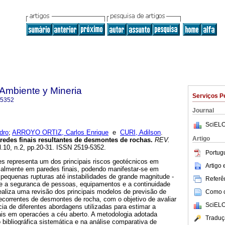
Ambiente y Mineria
Serviços P
-5352
Journal
SciELO
dro
;
ARROYO ORTIZ, Carlos Enrique
e
CURI, Adilson
.
Artigo
redes finais resultantes de desmontes de rochas
.
REV.
ol.10, n.2, pp.20-31. ISSN 2519-5352.
Portug
s representa um dos principais riscos geotécnicos em
Artigo
ialmente em paredes finais, podendo manifestar-se em
 pequenas rupturas até instabilidades de grande magnitude -
Referên
e a seguranca de pessoas, equipamentos e a continuidade
ealiza uma revisão dos principais modelos de previsão de
Como ci
ecorrentes de desmontes de rocha, com o objetivo de avaliar
SciELO
ncia de diferentes abordagens utilizadas para estimar a
nais em operacóes a céu aberto. A metodologia adotada
Traduç
ibliográfica sistemática e na análise comparativa de