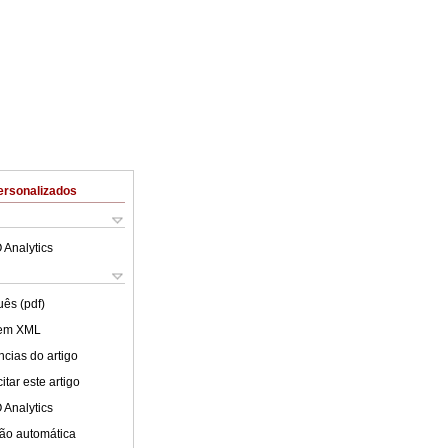
ersonalizados
 Analytics
uês (pdf)
 em XML
cias do artigo
tar este artigo
 Analytics
ão automática