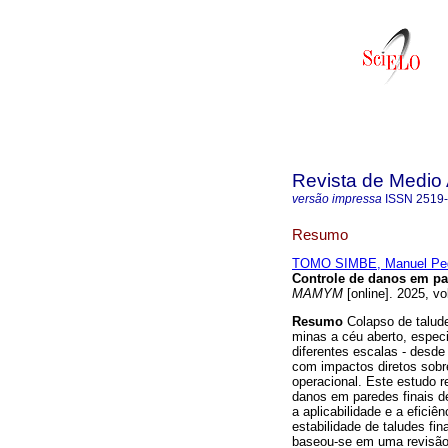
Revista de Medio 
versão impressa
ISSN
2519
Resumo
TOMO SIMBE, Manuel Pe
Controle de danos em pa
MAMYM
[online]. 2025, v
Resumo
Colapso de talude
minas a céu aberto, espec
diferentes escalas - desde
com impactos diretos sobr
operacional. Este estudo r
danos em paredes finais d
a aplicabilidade e a eficiê
estabilidade de taludes fi
baseou-se em uma revisão b