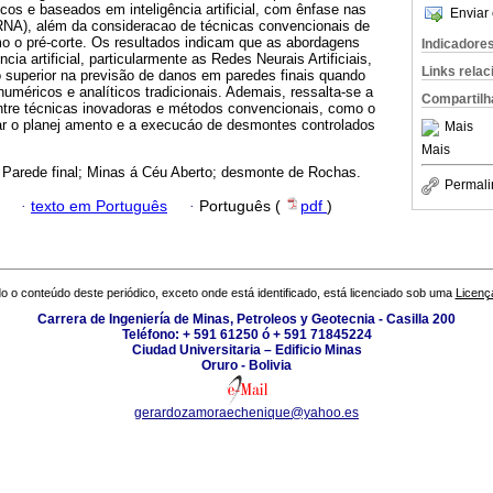
cos e baseados em inteligência artificial, com ênfase nas
Enviar 
(RNA), além da consideracao de técnicas convencionais de
o o pré-corte. Os resultados indicam que as abordagens
Indicadore
ia artificial, particularmente as Redes Neurais Artificiais,
Links rela
superior na previsão de danos em paredes finais quando
méricos e analíticos tradicionais. Ademais, ressalta-se a
Compartilh
entre técnicas inovadoras e métodos convencionais, como o
rar o planej amento e a execucáo de desmontes controlados
Mais
Mais
 Parede final; Minas á Céu Aberto; desmonte de Rochas.
Permali
·
texto em Português
·
Português (
pdf
)
o o conteúdo deste periódico, exceto onde está identificado, está licenciado sob uma
Licenç
Carrera de Ingeniería de Minas, Petroleos y Geotecnia - Casilla 200
Teléfono: + 591 61250 ó + 591 71845224
Ciudad Universitaria – Edificio Minas
Oruro - Bolivia
gerardozamoraechenique@yahoo.es