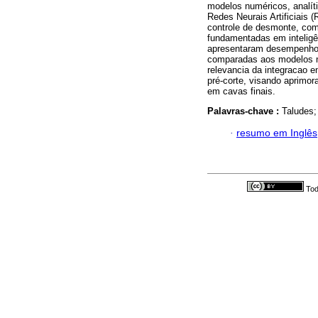
modelos numéricos, analíti
Redes Neurais Artificiais 
controle de desmonte, com
fundamentadas em inteligênc
apresentaram desempenho 
comparadas aos modelos nu
relevancia da integracao 
pré-corte, visando aprimo
em cavas finais.
Palavras-chave :
Taludes;
·
resumo em Inglês
Tod