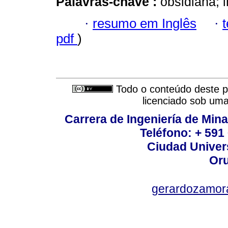
Palavras-chave :
obsidiana; 
·
resumo em Inglês
·
pdf
)
Todo o conteúdo deste pe
licenciado sob um
Carrera de Ingeniería de Mina
Teléfono: + 591
Ciudad Univers
Oru
gerardozamor