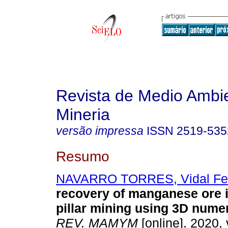
Revista de Medio Ambi
Mineria
versão impressa
ISSN
2519-535
Resumo
NAVARRO TORRES, Vidal Fel
recovery of manganese ore 
pillar mining using
3D numer
REV. MAMYM
[online]. 2020, 