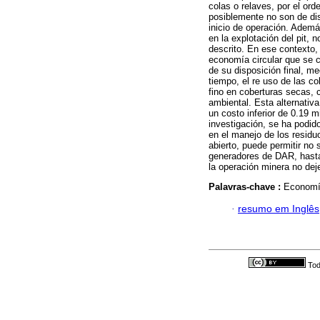
colas o relaves, por el or
posiblemente no son de dis
inicio de operación. Además
en la explotación del pit, 
descrito. En ese contexto,
economía circular que se c
de su disposición final, m
tiempo, el re uso de las c
fino en coberturas secas, có
ambiental. Esta alternativ
un costo inferior de 0.19 m
investigación, se ha podid
en el manejo de los residu
abierto, puede permitir no 
generadores de DAR, hasta 
la operación minera no dej
Palavras-chave :
Economía
·
resumo em Inglês
Tod