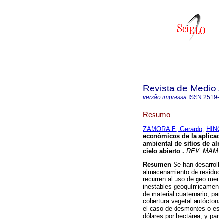
Revista de Medio 
versão impressa
ISSN
2519
Resumo
ZAMORA E, Gerardo
;
HIN
económicos de la aplicaci
ambiental de
sitios de 
cielo abierto
.
REV. MA
Resumen
Se han desarroll
almacenamiento de residu
recurren al uso de geo me
inestables geoquímicamente
de material cuaternario; pa
cobertura vegetal autócton
el caso de desmontes o es
dólares por hectárea; y par