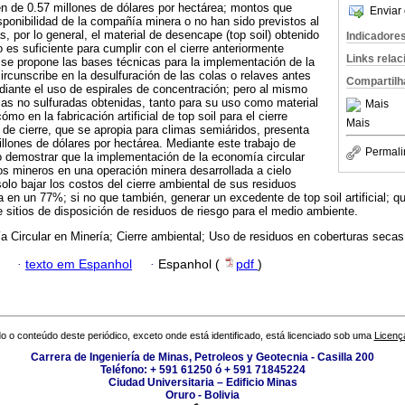
den de 0.57 millones de dólares por hectárea; montos que
Enviar 
ponibilidad de la compañía minera o no han sido previstos al
, por lo general, el material de desencape (top soil) obtenido
Indicadore
no es suficiente para cumplir con el cierre anteriormente
Links rela
 se propone las bases técnicas para la implementación de la
ircunscribe en la desulfuración de las colas o relaves antes
Compartilh
ediante el uso de espirales de concentración; pero al mismo
olas no sulfuradas obtenidas, tanto para su uso como material
Mais
mo en la fabricación artificial de top soil para el cierre
Mais
a de cierre, que se apropia para climas semiáridos, presenta
illones de dólares por hectárea. Mediante este trabajo de
Permali
o demostrar que la implementación de la economía circular
os mineros en una operación minera desarrollada a cielo
solo bajar los costos del cierre ambiental de sus residuos
en un 77%; si no que también, generar un excedente de top soil artificial; 
e sitios de disposición de residuos de riesgo para el medio ambiente.
 Circular en Minería; Cierre ambiental; Uso de residuos en coberturas secas
·
texto em Espanhol
·
Espanhol (
pdf
)
o o conteúdo deste periódico, exceto onde está identificado, está licenciado sob uma
Licenç
Carrera de Ingeniería de Minas, Petroleos y Geotecnia - Casilla 200
Teléfono: + 591 61250 ó + 591 71845224
Ciudad Universitaria – Edificio Minas
Oruro - Bolivia