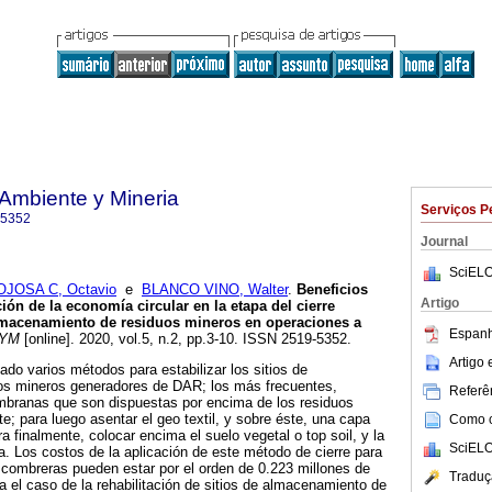
Ambiente y Mineria
Serviços P
-5352
Journal
SciELO
OJOSA C, Octavio
e
BLANCO VINO, Walter
.
Beneficios
Artigo
ón de la economía circular en la etapa del cierre
almacenamiento de residuos mineros en operaciones a
Espanh
MYM
[online]. 2020, vol.5, n.2, pp.3-10. ISSN 2519-5352.
Artigo
ado varios métodos para estabilizar los sitios de
os mineros generadores de DAR; los más frecuentes,
Referên
mbranas que son dispuestas por encima de los residuos
; para luego asentar el geo textil, y sobre éste, una capa
Como ci
ra finalmente, colocar encima el suelo vegetal o top soil, y la
SciELO
a. Los costos de la aplicación de este método de cierre para
combreras pueden estar por el orden de 0.223 millones de
Traduç
a el caso de la rehabilitación de sitios de almacenamiento de