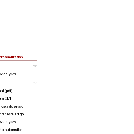
ersonalizados
 Analytics
ol (pdf)
 em XML
cias do artigo
tar este artigo
 Analytics
ão automática