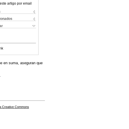
este artigo por email
s
cionados
ar
nk
que en suma, aseguran que
.
a Creative Commons