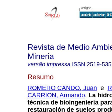
Revista de Medio Ambi
Mineria
versão impressa
ISSN
2519-535
Resumo
ROMERO CANDO, Juan
e
R
CARRION, Armando
.
La hidr
técnica de bioingeniería para
restauración de suelos
prod