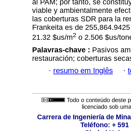
al PAM; por tanto, se constit
viable y ambientalmente efect
las coberturas SDR para la re
Frankeita es de 255,864.9425 
2
21.32 $us/m
o 2.506 $us/ton
Palavras-chave :
Pasivos amb
restauración; coberturas seca
·
resumo em Inglês
·
Todo o conteúdo deste pe
licenciado sob um
Carrera de Ingeniería de Mina
Teléfono: + 591