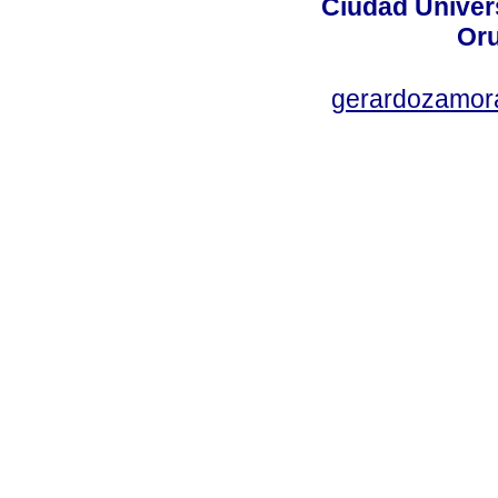
Ciudad Univers
Oru
gerardozamor