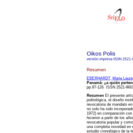
Oikos Polis
versión impresa
ISSN
2521-
Resumen
EBERHARDT, Maria Laura
Panamá: ¿a quién perten
pp.87-126. ISSN 2521-960
Resumen
El presente artíc
politológica, el diseño inst
revocatoria de mandato en
no solo ha sido incorporad
1972) en comparación con 
hicieron a partir de los a
revocatoria popular y como 
una completa novedad en el
estudio cronológico de la l