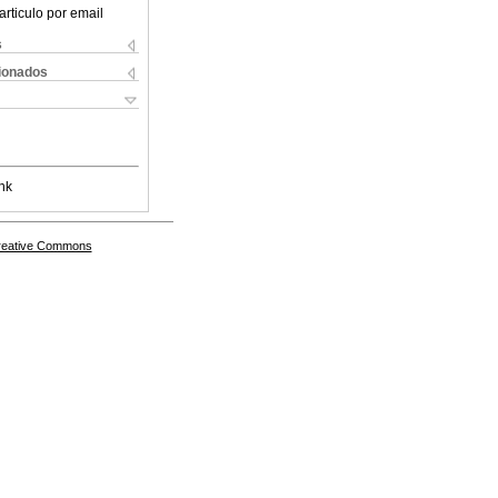
articulo por email
s
cionados
nk
Creative Commons