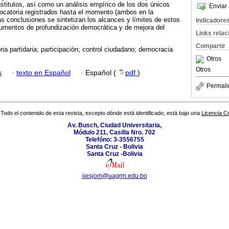
stitutos, así como un análisis empírico de los dos únicos
Enviar 
ocatoria registrados hasta el momento (ambos en la
as conclusiones se sintetizan los alcances y límites de estos
Indicadore
umentos de profundización democrática y de mejora del
Links rela
Compartir
ia partidaria; participación; control ciudadano; democracia
Otros
Otros
s
·
texto en Español
·
Español (
pdf
)
Permali
Todo el contenido de esta revista, excepto dónde está identificado, está bajo una
Licencia 
Av. Busch, Ciudad Universitaria,
Módulo 211, Casilla Nro. 702
Telefóno: 3-3556755
Santa Cruz - Bolivia
Santa Cruz -Bolivia
iiesjom@uagrm.edu.bo