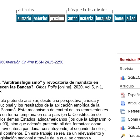
Servicios 
960X
versión On-line
ISSN
2415-2250
Revista
SciELO
.
"Antitransfuguismo" y revocatoria de mandato en
Articulo
ecen las
Bancas?
.
Oikos Polis
[online]. 2020, vol.5, n.1,
X.
Españo
ulo pretende analizar, desde una perspectiva jurídica y
Articu
itucional y los resultados de la aplicación empírica de la
 Panamá. Este mecanismo de control de los representantes
Referen
o en forma temprana en este país (en la Constitución de
los demás Estados latinoamericanos (los que la adoptaron lo
Como ci
ños 90), sino que además presenta all dos formatos: como
SciELO
revocatoria partidaria, constituyendo, el segundo de ellos,
 continente. En este trabajo se realiza un relevamiento y
Traduc
egislación nacional a través de la cual se crearon y