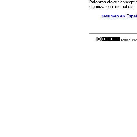
Palabras clave :
concept o
organizational metaphors.
·
resumen en Espa
Todo el con