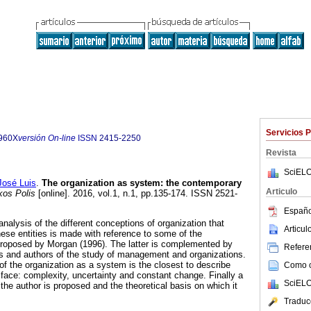
Servicios 
960X
versión On-line
ISSN
2415-2250
Revista
SciELO
sé Luis
.
The organization as system: the
contemporary
Articulo
os Polis
[online]. 2016, vol.1, n.1, pp.135-174. ISSN 2521-
Españo
al analysis of the different conceptions of organization that
Articu
ese entities is made with reference to some of the
proposed by Morgan (1996). The latter is complemented by
Referen
ies and authors of the study of management and organizations.
n of the organization as a system is the closest to describe
Como ci
 face: complexity, uncertainty and constant change. Finally a
SciELO
the author is proposed and the theoretical basis on which it
Traduc