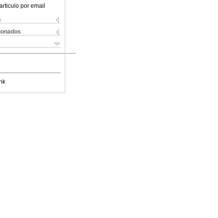
articulo por email
s
cionados
nk