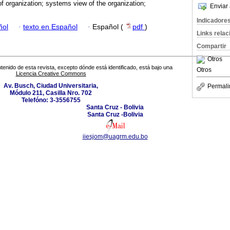
f organization; systems view of the organization;
Enviar 
Indicadore
ñol
·
texto en Español
·
Español (
pdf
)
Links rela
Compartir
Otros
tenido de esta revista, excepto dónde está identificado, está bajo una
Otros
Licencia Creative Commons
Av. Busch, Ciudad Universitaria,
Permali
Módulo 211, Casilla Nro. 702
Telefóno: 3-3556755
Santa Cruz - Bolivia
Santa Cruz -Bolivia
iiesjom@uagrm.edu.bo