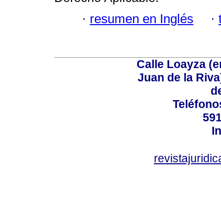
·
resumen en Inglés
·
Calle Loayza (
Juan de la Riva)
d
Teléfono
591
I
revistajurid