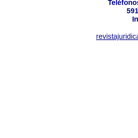
Teléfono
591
I
revistajurid