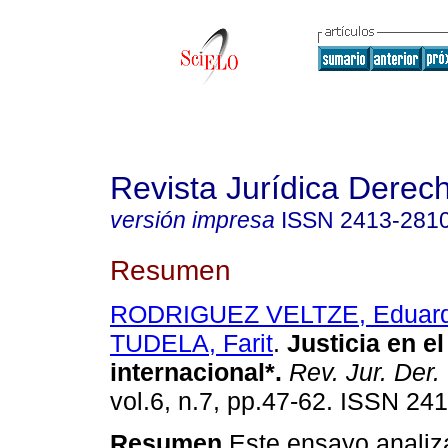
Revista Jurídica Derec
versión impresa
ISSN
2413-281
Resumen
RODRIGUEZ VELTZE, Eduar
TUDELA, Farit
.
Justicia en e
internacional*
.
Rev. Jur. Der.
vol.6, n.7, pp.47-62. ISSN 24
Resumen
Este ensayo analiza