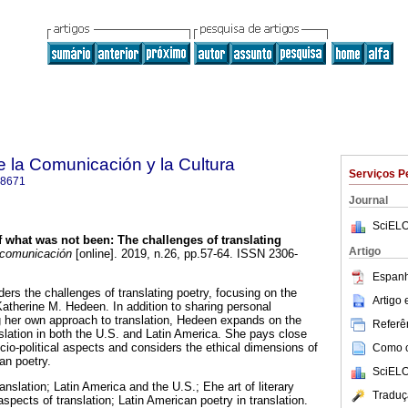
e la Comunicación y la Cultura
Serviços P
-8671
Journal
SciELO
f what was not been
:
The challenges of translating
Artigo
 comunicación
[online]. 2019, n.26, pp.57-64. ISSN 2306-
Espanh
rs the challenges of translating poetry, focusing on the
Artigo
, Katherine M. Hedeen. In addition to sharing personal
g her own approach to translation, Hedeen expands on the
Referên
nslation in both the U.S. and Latin America. She pays close
socio-political aspects and considers the ethical dimensions of
Como ci
an poetry.
SciELO
anslation; Latin America and the U.S.; Ehe art of literary
Traduç
 aspects of translation; Latin American poetry in translation.