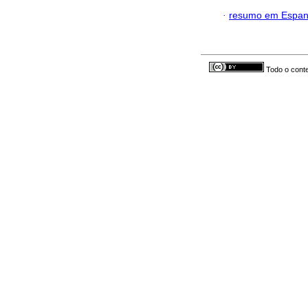
·
resumo em Espan
Todo o conte