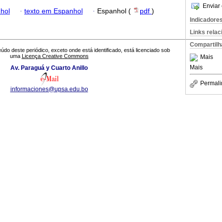
Enviar 
hol
·
texto em Espanhol
·
Espanhol (
pdf
)
Indicadore
Links rela
Compartilh
údo deste periódico, exceto onde está identificado, está licenciado sob
uma
Licença Creative Commons
Mais
Mais
Av. Paraguá y Cuarto Anillo
Permali
informaciones@upsa.edu.bo