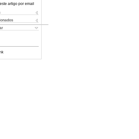
este artigo por email
s
cionados
ar
nk