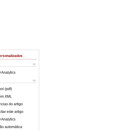
ersonalizados
 Analytics
ol (pdf)
 em XML
cias do artigo
tar este artigo
 Analytics
ão automática