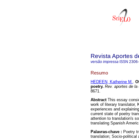
Revista Aportes d
versão impressa
ISSN
2306
Resumo
HEDEEN, Katherine M.
.
O
poetry
.
Rev. aportes de la
8671.
Abstract
This essay conside
work of literary translator
experiences and explainin
current state of poetry tra
attention to translation's 
translating Spanish Americ
Palavras-chave :
Poetry tr
translation; Socio-political