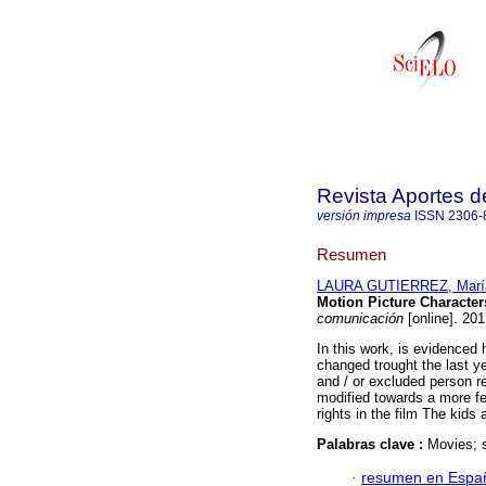
Revista Aportes d
versión impresa
ISSN
2306-
Resumen
LAURA GUTIERREZ, Marí
Motion Picture Character
comunicación
[online]. 20
In this work, is evidenced
changed trought the last y
and / or excluded person r
modified towards a more f
rights in the film The kids a
Palabras clave :
Movies; s
·
resumen en Espa