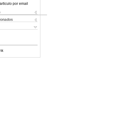
articulo por email
s
cionados
nk