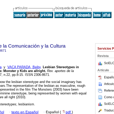
e la Comunicación y la Cultura
Servicios 
8671
Revista
SciELO
a
y
VACA PARADA, Beiby
.
Lesbian Stereotypes in
Articulo
s
:
Monster y Kids are allright
.
Rev. aportes de la
17, n.22, pp.8-15. ISSN 2306-8671.
Españo
 how the lesbian stereotype and the social imaginary has
Articu
ears.The representation of the lesbian as masculine, rough
epresented in the film The Monsters (2003) have been
Referen
eminine stereotype, being represented by women with equal
re all right (2010).
Como ci
SciELO
tereotypes; lesbianism.
Traduc
ñol
·
texto en Español
·
Español (
pdf
)