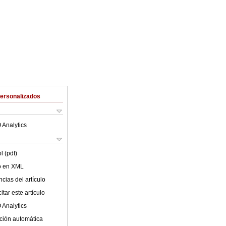
Personalizados
 Analytics
l (pdf)
lo en XML
cias del artículo
tar este artículo
 Analytics
ción automática