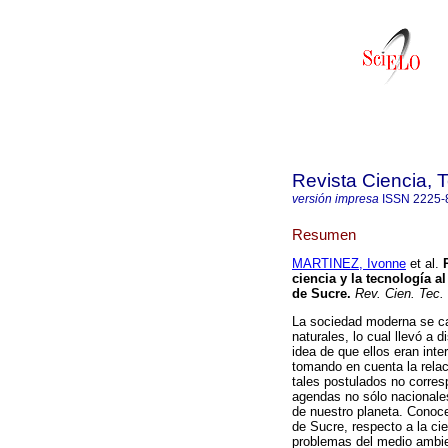
Revista Ciencia, 
versión impresa
ISSN
2225-
Resumen
MARTINEZ, Ivonne
et al.
ciencia y la tecnología 
de Sucre
.
Rev. Cien. Tec. 
La sociedad moderna se car
naturales, lo cual llevó a 
idea de que ellos eran int
tomando en cuenta la relac
tales postulados no corres
agendas no sólo nacionales
de nuestro planeta. Conocer
de Sucre, respecto a la ci
problemas del medio ambie