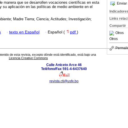
 de manera que se desarrollen vocaciones científicas en esta
Enviar 
 y su aplicación en las políticas de medio ambiente en el
Indicadore
Links rela
iente; Madre Tierra; Ciencia; Actitudes; Investigación;
Compartir
s
·
texto en Español
·
Español (
pdf
)
Otros
Otros
Permali
tenido de esta revista, excepto dónde está identificado, está bajo una
Licencia Creative Commons
Calle Aniceto Arce 46
Teléfono/Fax 591-4-6437640
revista.cti@usfx.bo