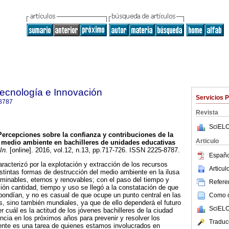
Tecnología e Innovación
Servicios 
8787
Revista
SciELO
Percepciones sobre la confianza y contribuciones de la
Articulo
al medio ambiente en bachilleres de unidades educativas
In.
[online]. 2016, vol.12, n.13, pp.717-726. ISSN 2225-8787.
Españo
acterizó por la explotación y extracción de los recursos
Articu
distintas formas de destrucción del medio ambiente en la ilusa
erminables, eternos y renovables; con el paso del tiempo y
Referen
ión cantidad, tiempo y uso se llegó a la constatación de que
pondían, y no es casual de que ocupe un punto central en las
Como ci
, sino también mundiales, ya que de ello dependerá el futuro
SciELO
 cuál es la actitud de los jóvenes bachilleres de la ciudad
encia en los próximos años para prevenir y resolver los
Traduc
nte es una tarea de quienes estamos involucrados en