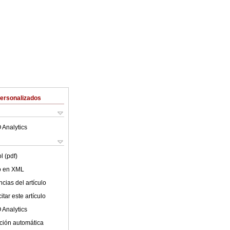
Personalizados
 Analytics
l (pdf)
lo en XML
cias del artículo
tar este artículo
 Analytics
ción automática