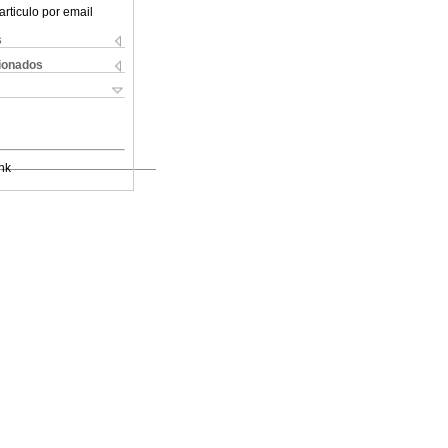
articulo por email
s
cionados
nk