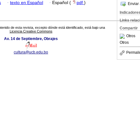
s
·
texto en Español
·
Español (
pdf
)
Enviar 
Indicadore
Links rela
tenido de esta revista, excepto dónde está identificado, está bajo una
Compartir
Licencia Creative Commons
Otros
Av. 14 de Septiembre, Obrajes
Otros
cultura@ucb.edu.bo
Permali