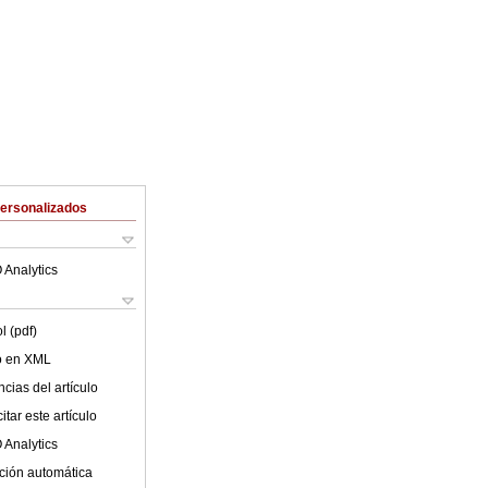
Personalizados
 Analytics
l (pdf)
lo en XML
cias del artículo
tar este artículo
 Analytics
ción automática