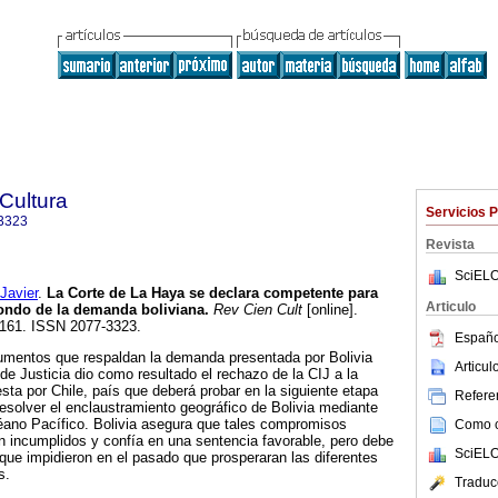
 Cultura
Servicios 
3323
Revista
SciELO
avier
.
La Corte de La Haya se declara competente para
Articulo
 fondo de la demanda boliviana
.
Rev Cien Cult
[online].
3-161. ISSN 2077-3323.
Españo
gumentos que respaldan la demanda presentada por Bolivia
Articu
 de Justicia dio como resultado el rechazo de la CIJ a la
esta por Chile, país que deberá probar en la siguiente etapa
Referen
solver el enclaustramiento geográfico de Bolivia mediante
ano Pacífico. Bolivia asegura que tales compromisos
Como ci
on incumplidos y confía en una sentencia favorable, pero debe
SciELO
 que impidieron en el pasado que prosperaran las diferentes
s.
Traduc