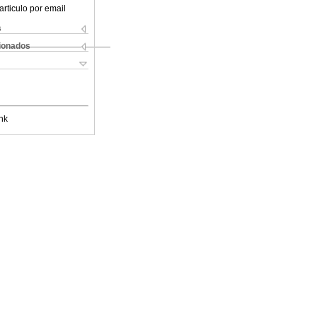
articulo por email
s
cionados
nk