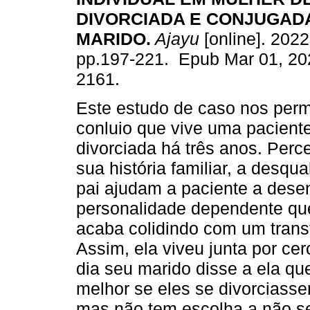
DIVORCIADA E CONJUGADA
MARIDO.
Ajayu
[online]. 2022,
pp.197-221. Epub Mar 01, 20
2161.
Este estudo de caso nos perm
conluio que vive uma pacient
divorciada há três anos. Per
sua história familiar, a desqu
pai ajudam a paciente a dese
personalidade dependente que
acaba colidindo com um transt
Assim, ela viveu junta por ce
dia seu marido disse a ela qu
melhor se eles se divorciasse
mas não tem escolha a não se