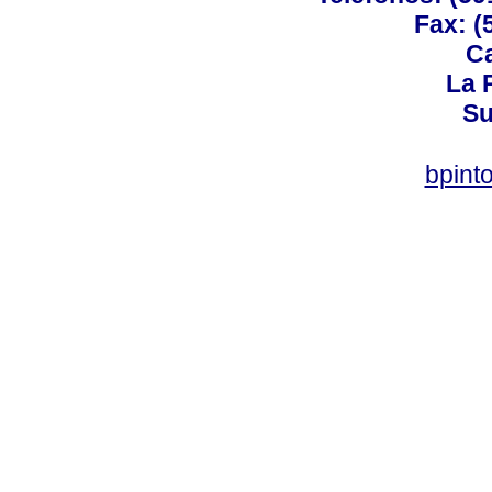
Fax: (
Ca
La P
Su
bpint