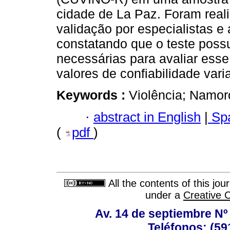
cidade de La Paz. Foram real
validação por especialistas e a
constatando que o teste poss
necessárias para avaliar es
valores de confiabilidade var
Keywords :
Violência; Namor
·
abstract in English
|
Spa
(
pdf
)
All the contents of this jo
under a
Creative 
Av. 14 de septiembre Nº 
Teléfonos: (59