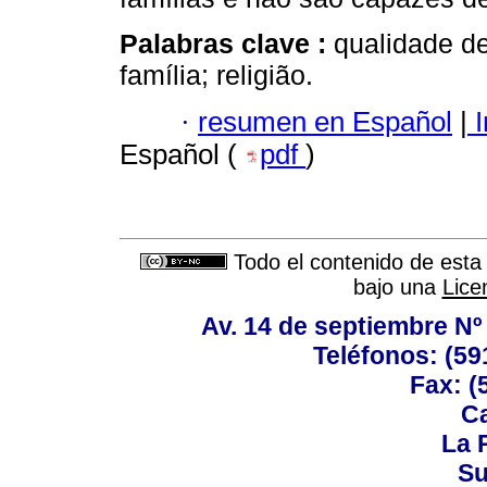
Palabras clave :
qualidade de
família; religião.
·
resumen en Español
|
I
Español (
pdf
)
Todo el contenido de esta 
bajo una
Lice
Av. 14 de septiembre Nº 
Teléfonos: (59
Fax: (
Ca
La P
Su