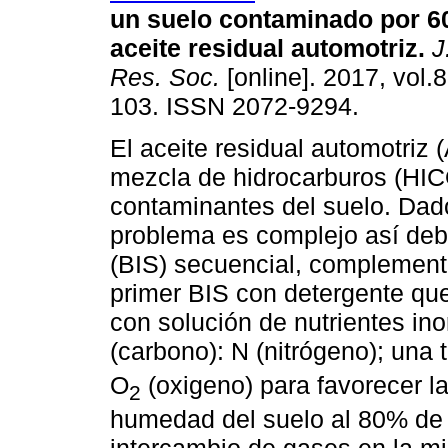
un suelo contaminado por 
aceite residual automotriz
.
J
Res. Soc.
[online]. 2017, vol.8
103. ISSN 2072-9294.
El aceite residual automotriz
mezcla de hidrocarburos (HIC
contaminantes del suelo. Dad
problema es complejo así debe
(BIS) secuencial, complementa
primer BIS con detergente qu
con solución de nutrientes ino
(carbono): N (nitrógeno); una 
O
(oxigeno) para favorecer la
2
humedad del suelo al 80% de 