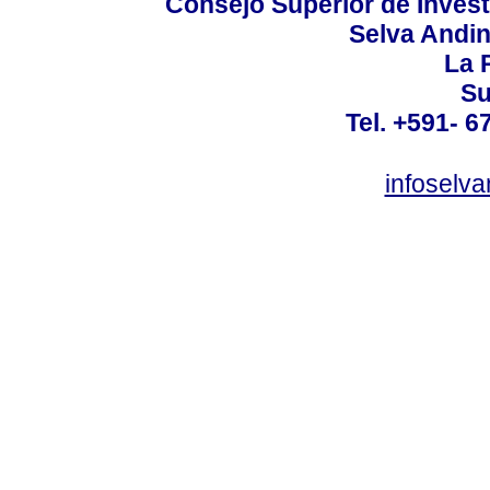
Consejo Superior de Invest
Selva Andi
La P
Su
Tel. +591- 6
infoselv