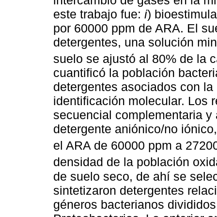
intercambio de gases en la mi
este trabajo fue:
i
) bioestimul
por 60000 ppm de ARA. El sue
detergentes, una solución min
suelo se ajustó al 80% de la
cuantificó la población bacter
detergentes asociados con la 
identificación molecular. Los 
secuencial complementaria y 
detergente aniónico/no iónico,
el ARA de 60000 ppm a 27200 
densidad de la población oxi
de suelo seco, de ahí se sel
sintetizaron detergentes relac
géneros bacterianos divididos