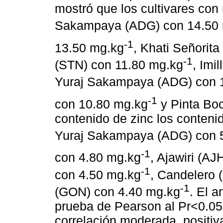
mostró que los cultivares con
Sakampaya (ADG) con 14.50
-1
13.50 mg.kg
, Khati Señorit
-1
(STN) con 11.80 mg.kg
, Imi
Yuraj Sakampaya (ADG) con 
-1
con 10.80 mg.kg
y Pinta Bo
contenido de zinc los conteni
Yuraj Sakampaya (ADG) con 
-1
con 4.80 mg.kg
, Ajawiri (A
-1
con 4.50 mg.kg
, Candelero 
-1
(GON) con 4.40 mg.kg
. El a
prueba de Pearson al Pr<0.05
correlación moderada, positiva