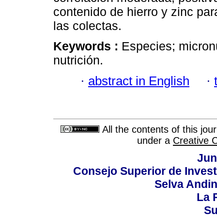
contenido de hierro y zinc par
las colectas.
Keywords :
Especies; micronu
nutrición.
·
abstract in English
·
All the contents of this jo
under a
Creative 
Jun
Consejo Superior de Invest
Selva Andi
La P
Su