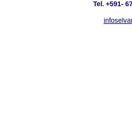
Tel. +591- 6
infoselv