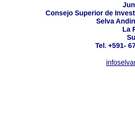
Jun
Consejo Superior de Invest
Selva Andi
La P
Su
Tel. +591- 6
infoselv