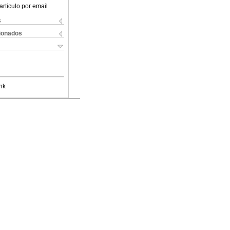
articulo por email
s
cionados
nk