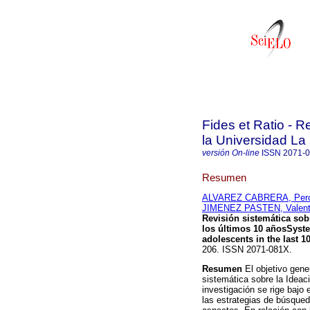
Fides et Ratio - Re
la Universidad La 
versión On-line
ISSN
2071-
Resumen
ALVAREZ CABRERA, Perc
JIMENEZ PASTEN, Valent
Revisión sistemática sob
los últimos 10 años
Syste
adolescents in
the last 1
206. ISSN 2071-081X.
Resumen
El objetivo gener
sistemática sobre la Ideac
investigación se rige bajo
las estrategias de búsqueda