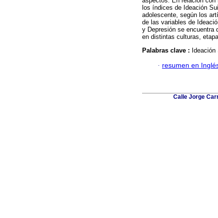
aspectos. En relación con 
los índices de Ideación Su
adolescente, según los art
de las variables de Ideaci
y Depresión se encuentra 
en distintas culturas, etapa
Palabras clave :
Ideación 
·
resumen en Inglé
Calle Jorge Car