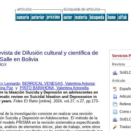
vista de Difusión cultural y científica de
Servicios 
Salle en Bolivia
Revista
081X
SciELO
Articulo
y Leonardo
;
BERROCAL VENEGAS, Valentina Antonia
;
ina Paz
y
PINTO BARAHONA, Valentina Antonella
.
Españo
re
la Ideación Suicida y Depresión
en adolescentes en
Articu
matic review on Suicidal Ideation
and Depresseion in
0 years
.
Fides Et Ratio
[online]. 2024, vol.27, n.27, pp.173-
Referen
Como ci
al de la investigación consiste en realizar una revisión
ión Suicida y Depresión en Adolescentes. El método de la
SciELO
 el modelo PRISMA en la revisión sistemática especificando
, análisis de elementos éticos, plan de trabajo, entre otros
Traduc