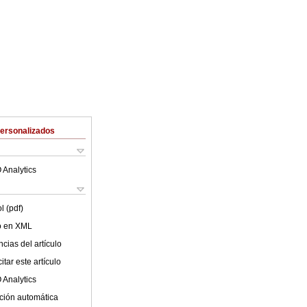
Personalizados
 Analytics
l (pdf)
lo en XML
cias del artículo
tar este artículo
 Analytics
ción automática