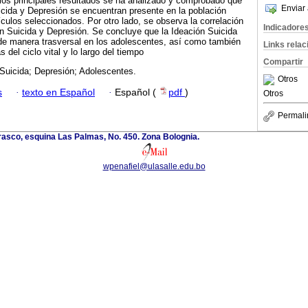
los principales resultados se ha analizado y comprobado que
Enviar 
icida y Depresión se encuentran presente en la población
ículos seleccionados. Por otro lado, se observa la correlación
Indicadore
ón Suicida y Depresión. Se concluye que la Ideación Suicida
de manera trasversal en los adolescentes, así como también
Links rela
s del ciclo vital y lo largo del tiempo
Compartir
Suicida; Depresión; Adolescentes.
Otros
s
·
texto en Español
·
Español (
pdf
)
Otros
Permali
rasco, esquina Las Palmas, No. 450. Zona Bolognia.
wpenafiel@ulasalle.edu.bo