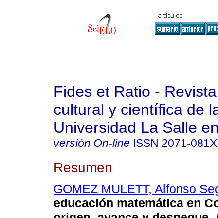
Fides et Ratio - Revista
cultural y científica de l
Universidad La Salle en
versión On-line
ISSN
2071-081X
Resumen
GOMEZ MULETT, Alfonso Se
educación matemática en C
origen, avance y
despegue
.
F