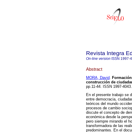
Revista Integra E
On-line version
ISSN
1997-
Abstract
MORA, David
.
Formación 
construcción de ciudadan
pp.11-44. ISSN 1997-4043.
En el presente trabajo se de
entre democracia, ciudada
teóricos del mundo occiden
procesos de cambio sociopo
discute el concepto de dem
económica desde la perspe
pero siempre mirando el ho
transformadora de las real
predominantes. En el docu