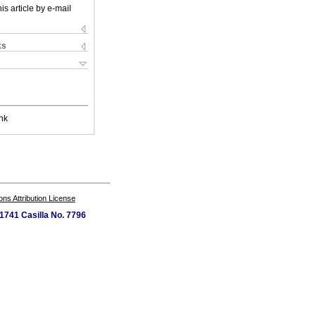
is article by e-mail
ks
nk
s Attribution License
1741 Casilla No. 7796