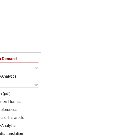
on Demand
 Analytics
h (pdf)
 in xml format
 references
cite this article
 Analytics
ic translation