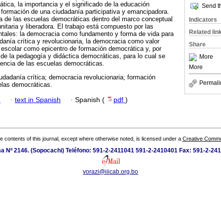
tica, la importancia y el significado de la educación
Send th
a formación de una ciudadanía participativa y emancipadora.
ma de las escuelas democráticas dentro del marco conceptual
Indicators
itaria y liberadora. El trabajo está compuesto por las
Related lin
ntales: la democracia como fundamento y forma de vida para
danía crítica y revolucionaria, la democracia como valor
Share
ón escolar como epicentro de formación democrática y, por
n de la pedagogía y didáctica democráticas, para lo cual se
More
iencia de las escuelas democráticas.
More
udadanía crítica; democracia revolucionaria; formación
Permali
elas democráticas.
h
·
text in Spanish
·
Spanish (
pdf
)
the contents of this journal, except where otherwise noted, is licensed under a
Creative Common
 Nº 2146. (Sopocachi) Teléfono: 591-2-2411041 591-2-2410401 Fax: 591-2-241
vorazi@iiicab.org.bo