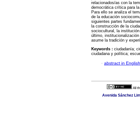
relacionados/as con la temá
democrática crítica para l
Para ello se analiza el te
de la educación sociocomun
siguientes partes fundame
la construcción de la ciuda
sociocultural, la instituci
último, institucionalizació
asume la tradición y exper
Keywords :
ciudadanía; ci
ciudadana y política; escu
·
abstract in Englis
All 
Avenida Sánchez Lima