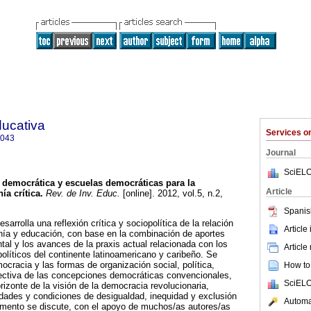
ducativa
Services 
4043
Journal
SciELO
democrática y escuelas democráticas para la
Article
ía crítica
.
Rev. de Inv. Educ.
[online]. 2012, vol.5, n.2,
Spanis
sarrolla una reflexión crítica y sociopolítica de la relación
Article
nía y educación, con base en la combinación de aportes
tal y los avances de la praxis actual relacionada con los
Article
líticos del continente latinoamericano y caribeño. Se
ocracia y las formas de organización social, política,
How to 
ctiva de las concepciones democráticas convencionales,
SciELO
rizonte de la visión de la democracia revolucionaria,
idades y condiciones de desigualdad, inequidad y exclusión
Automat
mento se discute, con el apoyo de muchos/as autores/as