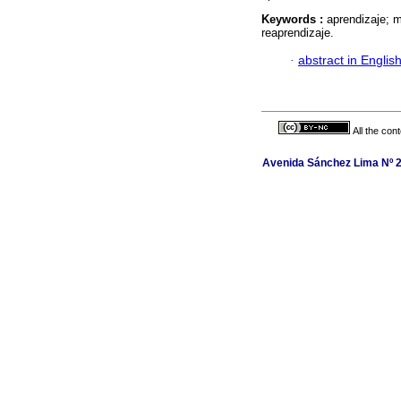
Keywords :
aprendizaje; 
reaprendizaje.
·
abstract in Englis
All the con
Avenida Sánchez Lima Nº 2