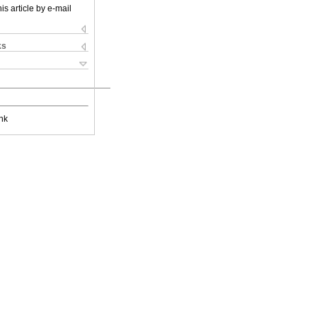
is article by e-mail
ks
nk