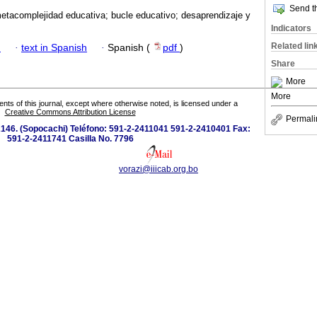
Send th
metacomplejidad educativa; bucle educativo; desaprendizaje y
Indicators
Related lin
h
·
text in Spanish
·
Spanish (
pdf
)
Share
More
More
tents of this journal, except where otherwise noted, is licensed under a
Creative Commons Attribution License
Permali
146. (Sopocachi) Teléfono: 591-2-2411041 591-2-2410401 Fax:
591-2-2411741 Casilla No. 7796
vorazi@iiicab.org.bo