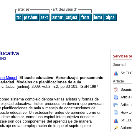
ducativa
Services 
4043
Journal
SciELO
n Miguel
.
El bucle educativo: Aprendizaje, pensamiento
Article
nariedad. Modelos de planificaciones de aula
nv. Educ.
[online]. 2009, vol.2, n.2, pp.83-101. ISSN 1997-
Spanis
Article
 como sistema complejo denota varias aristas y formas de
plejidad educativa. Estos procesos en devenir que provocan
Article
 planificaciones de aula y manejo de construcciones de
bucle educativo. Un estudiante, antes de aprender como un
How to 
debe afrontar, como una espiral intersubjetiva donde el
SciELO
izaje son dos componentes del aprendizaje de manera
endizaje es la complejización de lo que el sujeto quiere
Automat