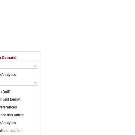
on Demand
 Analytics
h (pdf)
 in xml format
 references
cite this article
 Analytics
ic translation