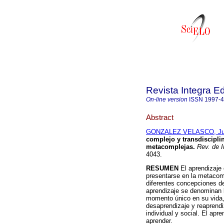
Revista Integra E
On-line version
ISSN
1997-
Abstract
GONZALEZ VELASCO, Jua
complejo y transdiscipli
metacomplejas
.
Rev. de I
4043.
RESUMEN
El aprendizaje
presentarse en la metacom
diferentes concepciones de
aprendizaje se denominan 
momento único en su vida, 
desaprendizaje y reaprend
individual y social. El apr
aprender.