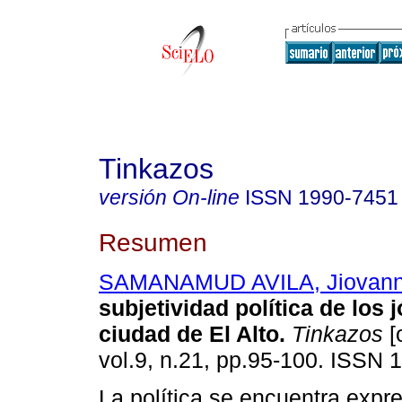
Tinkazos
versión On-line
ISSN
1990-7451
Resumen
SAMANAMUD AVILA, Jiovann
subjetividad política de los 
ciudad de El Alto
.
Tinkazos
[
vol.9, n.21, pp.95-100. ISSN 
La política se encuentra expr