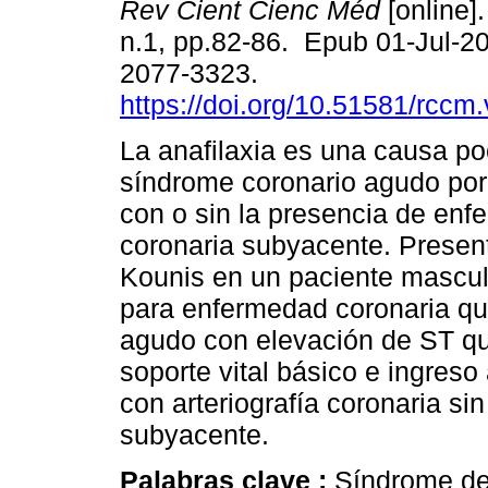
Rev Cient Cienc Méd
[online].
n.1, pp.82-86. Epub 01-Jul-2
2077-3323.
https://doi.org/10.51581/rccm
La anafilaxia es una causa po
síndrome coronario agudo p
con o sin la presencia de en
coronaria subyacente. Presen
Kounis en un paciente masculi
para enfermedad coronaria qu
agudo con elevación de ST qu
soporte vital básico e ingres
con arteriografía coronaria s
subyacente.
Palabras clave :
Síndrome de 