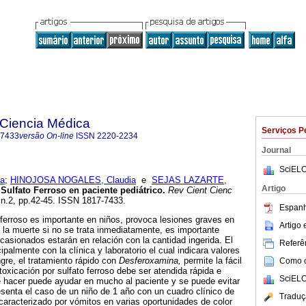
a Ciencia Médica
Serviços P
-7433
versão On-line
ISSN
2220-2234
Journal
SciELO
a
;
HINOJOSA NOGALES, Claudia
e
SEJAS LAZARTE,
Artigo
 Sulfato Ferroso en paciente pediátrico
.
Rev Cient Cienc
, n.2, pp.42-45. ISSN 1817-7433.
Espanh
o ferroso es importante en niños, provoca lesiones graves en
Artigo
o la muerte si no se trata inmediatamente, es importante
asionados estarán en relación con la cantidad ingerida. El
Referên
ipalmente con la clínica y laboratorio el cual indicara valores
gre, el tratamiento rápido con
Desferoxamina,
permite la fácil
Como ci
ntoxicación por sulfato ferroso debe ser atendida rápida e
SciELO
 hacer puede ayudar en mucho al paciente y se puede evitar
senta el caso de un niño de 1 año con un cuadro clínico de
Traduç
aracterizado por vómitos en varias oportunidades de color