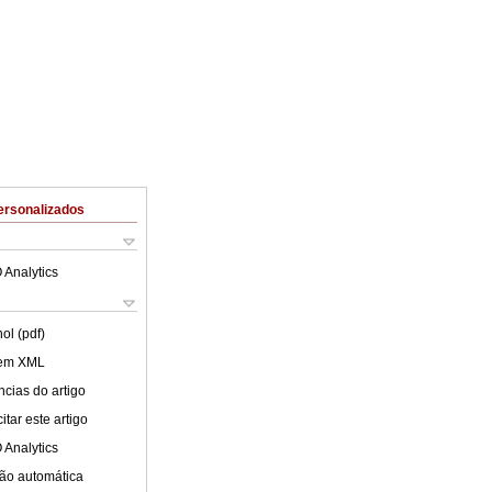
ersonalizados
 Analytics
ol (pdf)
 em XML
cias do artigo
tar este artigo
 Analytics
ão automática