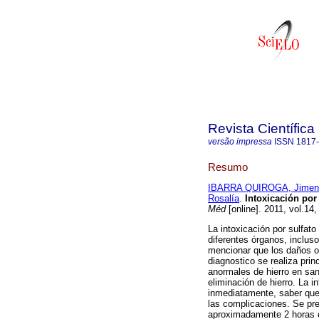
Revista Científic
versão impressa
ISSN
1817
Resumo
IBARRA QUIROGA, Jimen
Rosalía
.
Intoxicación por
Méd
[online]. 2011, vol.14
La intoxicación por sulfat
diferentes órganos, inclus
mencionar que los daños oc
diagnostico se realiza princ
anormales de hierro en san
eliminación de hierro. La i
inmediatamente, saber que
las complicaciones. Se pre
aproximadamente 2 horas c