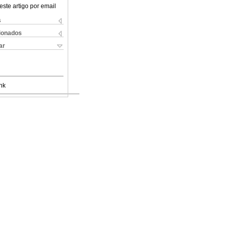
este artigo por email
s
cionados
ar
nk