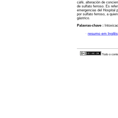
café, alteración de concie
de sulfato ferroso. Es ref
emergencias del Hospital p
por sulfato ferroso, a qui
gástrico.
Palavras-chave :
Intoxica
·
resumo em Inglês
Todo o conte