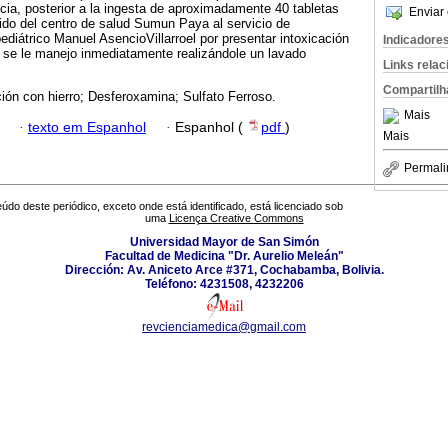
ncia, posterior a la ingesta de aproximadamente 40 tabletas
Enviar 
erido del centro de salud Sumun Paya al servicio de
ediátrico Manuel AsencioVillarroel por presentar intoxicación
Indicadore
en se le manejo inmediatamente realizándole un lavado
Links rela
Compartilh
ción con hierro; Desferoxamina; Sulfato Ferroso.
Mais
·
texto em Espanhol
·
Espanhol (
pdf
)
Mais
Permali
údo deste periódico, exceto onde está identificado, está licenciado sob
uma
Licença Creative Commons
Universidad Mayor de San Simón
Facultad de Medicina "Dr. Aurelio Meleán"
Dirección: Av. Aniceto Arce #371, Cochabamba, Bolivia.
Teléfono: 4231508, 4232206
revcienciamedica@gmail.com