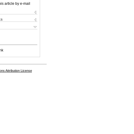
is article by e-mail
ks
nk
s Attribution License