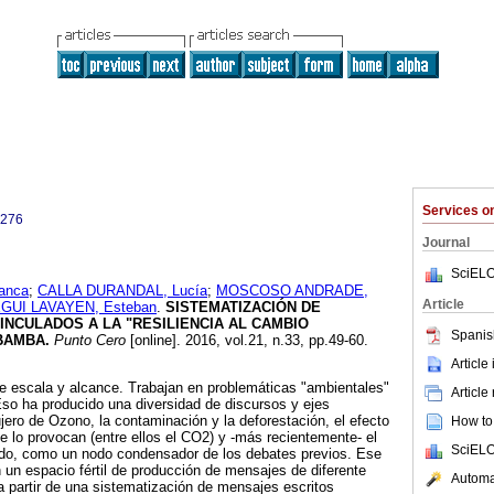
Services 
0276
Journal
SciELO
anca
;
CALLA DURANDAL, Lucía
;
MOSCOSO ANDRADE,
Article
UI LAVAYEN, Esteban
.
SISTEMATIZACIÓN DE
NCULADOS A LA "RESILIENCIA AL CAMBIO
Spanis
BAMBA
.
Punto Cero
[online]. 2016, vol.21, n.33, pp.49-60.
Article
e escala y alcance. Trabajan en problemáticas "ambientales"
Article
Eso ha producido una diversidad de discursos y ejes
ujero de Ozono, la contaminación y la deforestación, el efecto
How to 
e lo provocan (entre ellos el CO2) y -más recientemente- el
SciELO
ado, como un nodo condensador de los debates previos. Ese
un espacio fértil de producción de mensajes de diferente
Automat
a partir de una sistematización de mensajes escritos