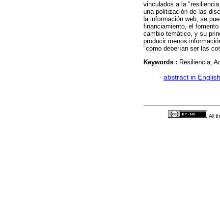
vinculados a la "resilienc
una politización de las di
la información web, se pued
financiamiento, el fomento 
cambio temático, y su prin
producir menos informació
"cómo deberían ser las co
Keywords :
Resiliencia; A
·
abstract in Englis
All 