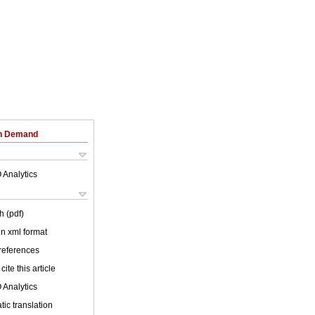
on Demand
 Analytics
h (pdf)
 in xml format
 references
cite this article
 Analytics
ic translation