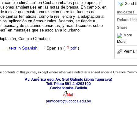
ia al cambio climático" en Cochabamba es posible apreciar
Send th
scusiones ambientales en las notas de prensa. En cambio, en
e indicar que existe una relación entre las fuentes de
Indicators
de ciertas temáticas, como la resiliencia y la adaptación al
Related lin
cipal aplicación en áreas rurales. Además, se tiende a
n técnica y de acciones concretas, y más discursos sobre
Share
sas" en mensajes que se asocian a lo urbano.
More
daptación; Cambio Climático.
More
h
·
text in Spanish
·
Spanish (
pdf
)
Permali
the contents of this journal, except where otherwise noted, is licensed under a
Creative Common
Av. América esq. Av. Gral Galindo (Zona Tupuraya)
Telf. Piloto 591-4-4293100
Cochabamba, Bolivia
puntocero@ucbcba.edu.bo