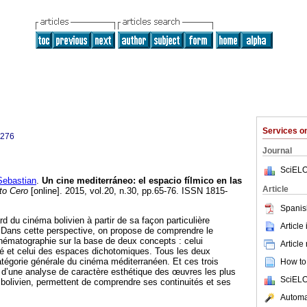
Services 
0276
Journal
SciELO
ebastian
.
Un cine mediterráneo: el espacio fílmico en las
Article
o Cero
[online]. 2015, vol.20, n.30, pp.65-76. ISSN 1815-
Spanis
rd du cinéma bolivien à partir de sa façon particulière
Article
e. Dans cette perspective, on propose de comprendre le
nématographie sur la base de deux concepts : celui
Article
rité et celui des espaces dichotomiques. Tous les deux
catégorie générale du cinéma méditerranéen. Et ces trois
How to 
es d’une analyse de caractère esthétique des œuvres les plus
SciELO
bolivien, permettent de comprendre ses continuités et ses
Automat