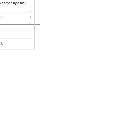
is article by e-mail
ks
nk