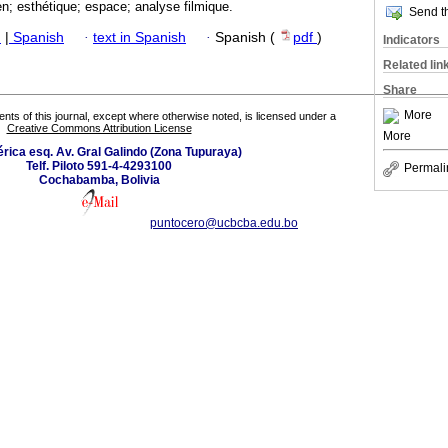
n; esthétique; espace; analyse filmique.
Send th
h
|
Spanish
·
text in Spanish
·
Spanish (
pdf
)
Indicators
Related lin
Share
More
tents of this journal, except where otherwise noted, is licensed under a
Creative Commons Attribution License
More
rica esq. Av. Gral Galindo (Zona Tupuraya)
Telf. Piloto 591-4-4293100
Permali
Cochabamba, Bolivia
puntocero@ucbcba.edu.bo