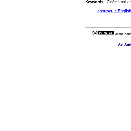
Keywords :
Cinéma bolivie
·
abstract in Englis
All the con
Av. Amé