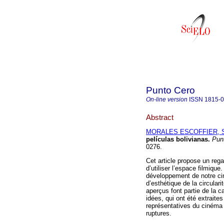
Punto Cero
On-line version
ISSN
1815-
Abstract
MORALES ESCOFFIER, S
películas bolivianas
.
Punt
0276.
Cet article propose un rega
d’utiliser l’espace filmiqu
développement de notre ci
d’esthétique de la circula
aperçus font partie de la 
idées, qui ont été extrait
représentatives du cinéma 
ruptures.