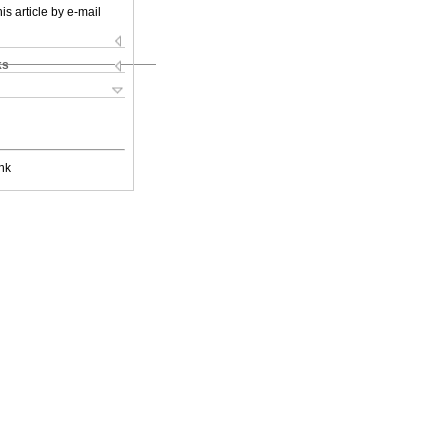
is article by e-mail
ks
nk