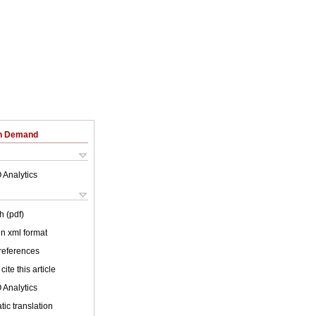
on Demand
 Analytics
h (pdf)
 in xml format
 references
cite this article
 Analytics
ic translation