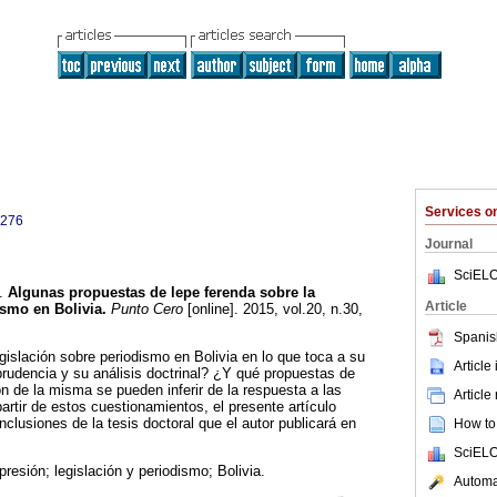
Services 
0276
Journal
SciELO
.
Algunas propuestas de lepe ferenda sobre la
Article
ismo en Bolivia
.
Punto Cero
[online]. 2015, vol.20, n.30,
.
Spanis
gislación sobre periodismo en Bolivia en lo que toca a su
Article
sprudencia y su análisis doctrinal? ¿Y qué propuestas de
ón de la misma se pueden inferir de la respuesta a las
Article
artir de estos cuestionamientos, el presente artículo
clusiones de la tesis doctoral que el autor publicará en
How to 
SciELO
presión; legislación y periodismo; Bolivia.
Automat