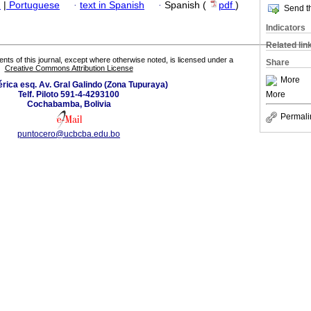
h
|
Portuguese
·
text in Spanish
·
Spanish (
pdf
)
Send th
Indicators
Related lin
tents of this journal, except where otherwise noted, is licensed under a
Share
Creative Commons Attribution License
More
rica esq. Av. Gral Galindo (Zona Tupuraya)
More
Telf. Piloto 591-4-4293100
Cochabamba, Bolivia
Permali
puntocero@ucbcba.edu.bo