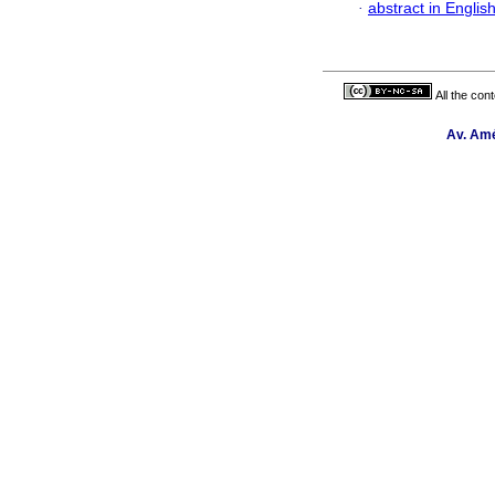
·
abstract in Englis
All the con
Av. Amé