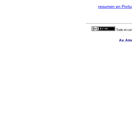
·
resumen en Port
Todo el con
Av. Amé