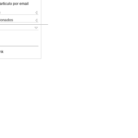
articulo por email
s
cionados
nk