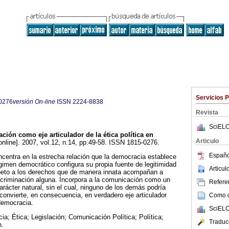
Servicios 
0276
versión On-line
ISSN
2224-8838
Revista
SciELO
ción como eje articulador de la ética política en
Articulo
online]. 2007, vol.12, n.14, pp.49-58. ISSN 1815-0276.
Españo
ncentra en la estrecha relación que la democracia establece
régimen democrático configura su propia fuente de legitimidad
Articu
speto a los derechos que de manera innata acompañan a
scriminación alguna. Incorpora a la comunicación como un
Referen
arácter natural, sin el cual, ninguno de los demás podría
a convierte, en consecuencia, en verdadero eje articulador
Como ci
 democracia.
SciELO
a; Ética; Legislación; Comunicación Política; Política;
Traduc
n.