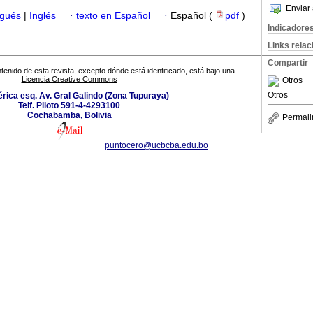
Enviar 
ugués
|
Inglés
·
texto en Español
·
Español (
pdf
)
Indicadore
Links rela
Compartir
tenido de esta revista, excepto dónde está identificado, está bajo una
Licencia Creative Commons
Otros
Otros
rica esq. Av. Gral Galindo (Zona Tupuraya)
Telf. Piloto 591-4-4293100
Cochabamba, Bolivia
Permali
puntocero@ucbcba.edu.bo