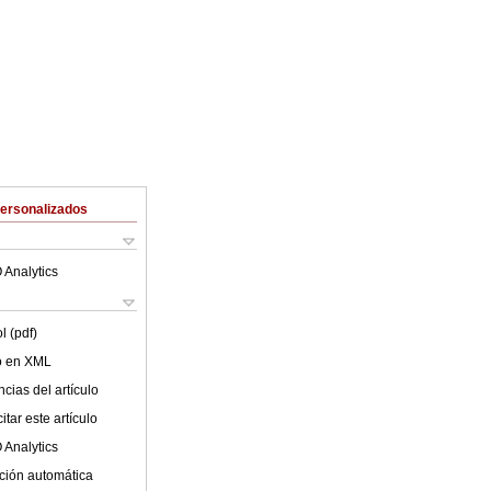
Personalizados
 Analytics
l (pdf)
lo en XML
cias del artículo
tar este artículo
 Analytics
ción automática