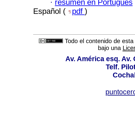
·
resumen en Portugués
Español (
pdf
)
Todo el contenido de esta 
bajo una
Lice
Av. América esq. Av.
Telf. Pil
Cochab
puntocer