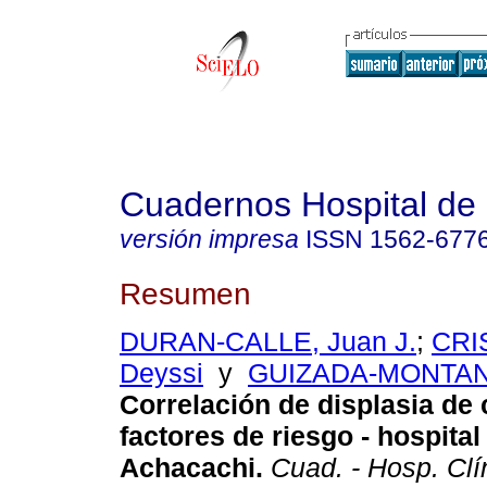
Cuadernos Hospital de 
versión impresa
ISSN
1562-677
Resumen
DURAN-CALLE, Juan J.
;
CRI
Deyssi
y
GUIZADA-MONTANO
Correlación de displasia de
factores de riesgo - hospita
Achacachi
.
Cuad. - Hosp. Clí