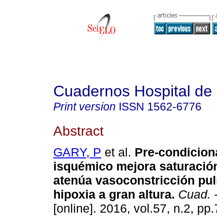
Cuadernos Hospital de 
Print version
ISSN
1562-6776
Abstract
GARY, P
et al.
Pre-condicion
isquémico mejora saturació
atenúa vasoconstricción pu
hipoxia a gran altura
.
Cuad. -
[online]. 2016, vol.57, n.2, p