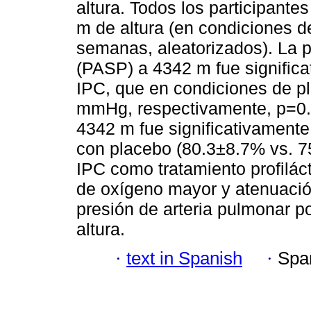
altura. Todos los participant
m de altura (en condiciones d
semanas, aleatorizados). La pr
(PASP) a 4342 m fue signific
IPC, que en condiciones de p
mmHg, respectivamente, p=0.0
4342 m fue significativament
con placebo (80.3±8.7% vs. 7
IPC como tratamiento profilác
de oxígeno mayor y atenuació
presión de arteria pulmonar p
altura.
·
text in Spanish
·
Spa