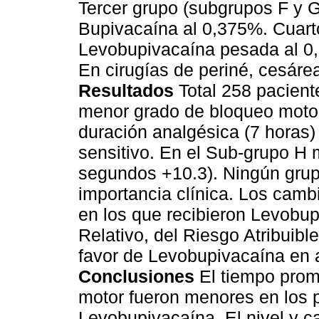
Tercer grupo (subgrupos F y 
Bupivacaína al 0,375%. Cuart
Levobupivacaína pesada al 0
En cirugías de periné, cesáre
Resultados
Total 258 pacient
menor grado de bloqueo moto
duración analgésica (7 horas)
sensitivo. En el Sub-grupo H 
segundos +10.3). Ningún grup
importancia clínica. Los cam
en los que recibieron Levobu
Relativo, del Riesgo Atribuibl
favor de Levobupivacaína en a
Conclusiones
El tiempo prom
motor fueron menores en los p
Levobupivacaína. El nivel y ca