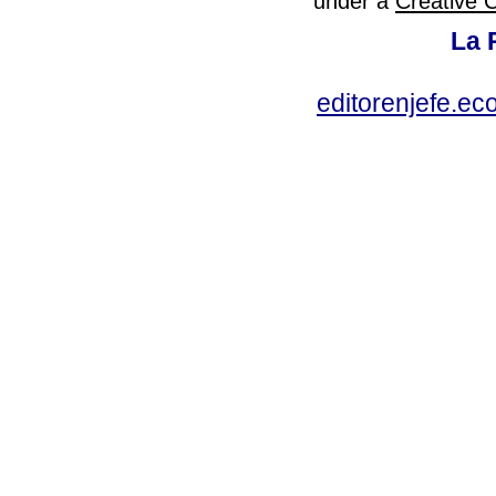
under a
Creative 
La 
editorenjefe.ec