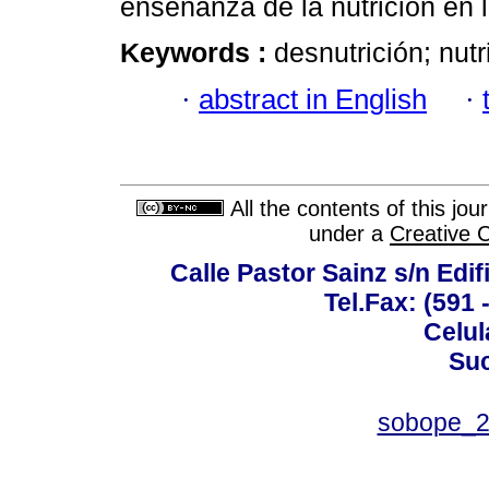
enseñanza de la nutrición en 
Keywords :
desnutrición; nutr
·
abstract in English
·
All the contents of this jo
under a
Creative 
Calle Pastor Sainz s/n Edi
Tel.Fax: (591 
Celul
Suc
sobope_2