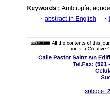
Keywords :
Ambliopía; agudez
·
abstract in English
·
All the contents of this jo
under a
Creative 
Calle Pastor Sainz s/n Edi
Tel.Fax: (591 
Celul
Suc
sobope_2