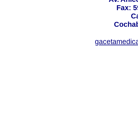
Fax: 5
Ca
Cochab
gacetamedic