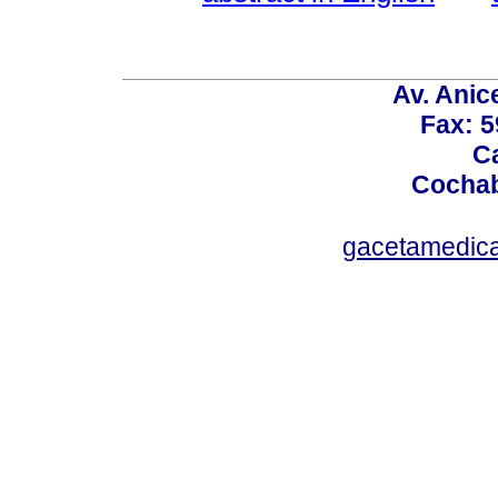
Av. Anic
Fax: 5
Ca
Cochab
gacetamedic