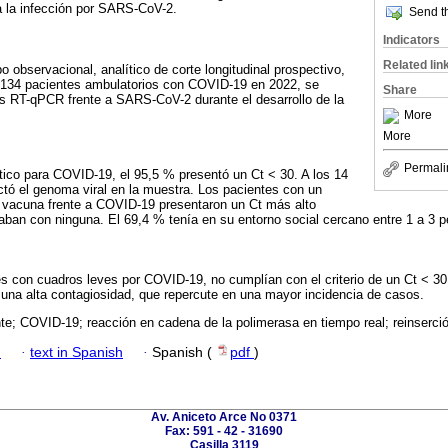
e a la infección por SARS-CoV-2.
Send th
Indicators
Related lin
po observacional, analítico de corte longitudinal prospectivo,
 134 pacientes ambulatorios con COVID-19 en 2022, se
Share
es RT-qPCR frente a SARS-CoV-2 durante el desarrollo de la
More
More
Permali
ico para COVID-19, el 95,5 % presentó un Ct < 30. A los 14
ctó el genoma viral en la muestra. Los pacientes con un
vacuna frente a COVID-19 presentaron un Ct más alto
taban con ninguna. El 69,4 % tenía en su entorno social cercano entre 1 a 3
s con cuadros leves por COVID-19, no cumplían con el criterio de un Ct < 3
 una alta contagiosidad, que repercute en una mayor incidencia de casos.
nte; COVID-19; reacción en cadena de la polimerasa en tiempo real; reinserción
h
·
text in Spanish
·
Spanish (
pdf
)
Av. Aniceto Arce No 0371
Fax: 591 - 42 - 31690
Casilla 3119