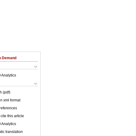
on Demand
 Analytics
h (pdf)
 in xml format
 references
cite this article
 Analytics
ic translation