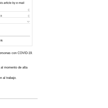
is article by e-mail
ks
nk
 personas con COVID-19.
0 al momento de alta
 al trabajo.