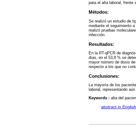
para el alta laboral, frent
Métodos:
Se realizó un estudio de ti
mediante el seguimiento a
realizó pruebas molecular
infección.
Resultados:
En la RT-qPCR de diagnóst
días, en el 53,8 % se dete
mayor número de dosis de 
respecto a los que no con
Conclusiones:
La mayoría de los paciente
laboral, representando aún
Keywords :
alta del pacie
·
abstract in Englis