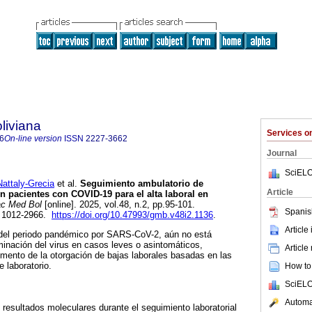
liviana
Services 
6
On-line version
ISSN
2227-3662
Journal
SciELO
ttaly-Grecia
et al.
Seguimiento ambulatorio de
Article
n pacientes con COVID-19 para el alta laboral en
c Med Bol
[online]. 2025, vol.48, n.2, pp.95-101.
Spanis
 1012-2966.
https://doi.org/10.47993/gmb.v48i2.1136
.
Article
 del periodo pandémico por SARS-CoV-2, aún no está
iminación del virus en casos leves o asintomáticos,
Article
mento de la otorgación de bajas laborales basadas en las
 laboratorio.
How to 
SciELO
Automat
 resultados moleculares durante el seguimiento laboratorial