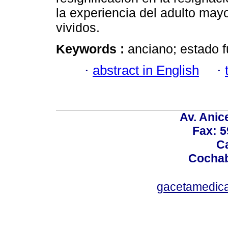
la experiencia del adulto may
vividos.
Keywords :
anciano; estado 
·
abstract in English
·
Av. Anic
Fax: 5
Ca
Cochab
gacetamedic