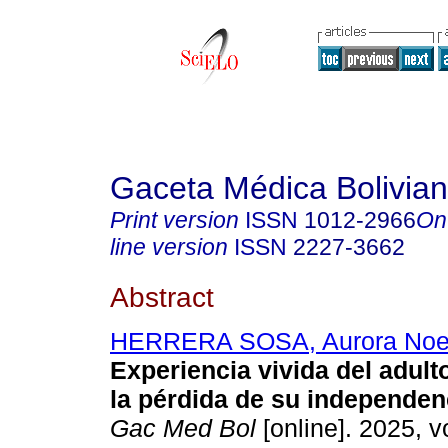
Gaceta Médica Bolivia
Print version
ISSN
1012-2966
On
line version
ISSN
2227-3662
Abstract
HERRERA SOSA, Aurora No
Experiencia vivida del adul
la pérdida de su independen
Gac Med Bol
[online]. 2025, vo