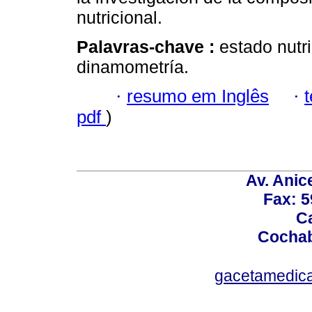
nutricional.
Palavras-chave :
estado nutri
dinamometría.
·
resumo em Inglês
·
pdf
)
Av. Anic
Fax: 5
Ca
Cochab
gacetamedic