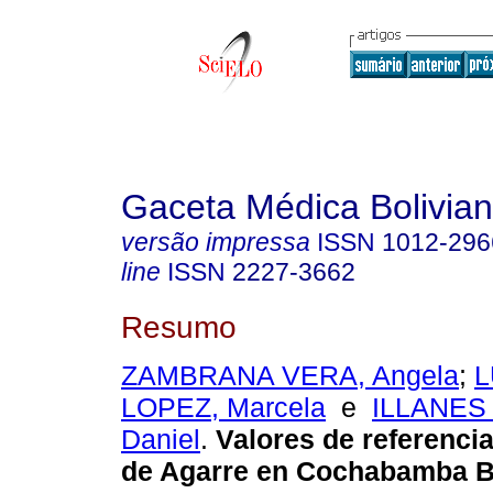
Gaceta Médica Bolivia
versão impressa
ISSN
1012-296
line
ISSN
2227-3662
Resumo
ZAMBRANA VERA, Angela
;
L
LOPEZ, Marcela
e
ILLANES
Daniel
.
Valores de referencia
de Agarre en Cochabamba Bo