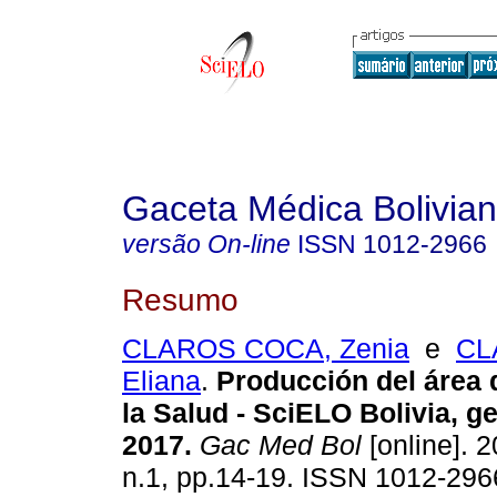
Gaceta Médica Bolivia
versão On-line
ISSN
1012-2966
Resumo
CLAROS COCA, Zenia
e
CL
Eliana
.
Producción del área 
la Salud - SciELO Bolivia, g
2017.
Gac Med Bol
[online]. 2
n.1, pp.14-19. ISSN 1012-296