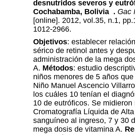
desnutridos severos y eutró
Cochabamba, Bolivia
.
Gac 
[online]. 2012, vol.35, n.1, p
1012-2966.
Objetivos
: establecer relación
sérico de retinol antes y desp
administración de la mega dos
A.
Métodos
: estudio descript
niños menores de 5 años que f
Niño Manuel Ascencio Villarr
los cuáles 10 tenían el diagnó
10 de eutróficos. Se midieron 
Cromatografía Líquida de Alt
sanguíneo al ingreso, 7 y 30 d
mega dosis de vitamina A.
Re