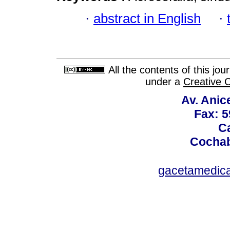
·
abstract in English
·
All the contents of this jo
under a
Creative 
Av. Anic
Fax: 5
Ca
Cochab
gacetamedic