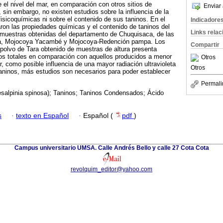
 el nivel del mar, en comparación con otros sitios de
Enviar 
 sin embargo, no existen estudios sobre la influencia de la
fisicoquímicas ni sobre el contenido de sus taninos. En el
Indicadore
aron las propiedades químicas y el contenido de taninos del
Links rela
e muestras obtenidas del departamento de Chuquisaca, de las
ina, Mojocoya Yacambé y Mojocoya-Redención pampa. Los
Compartir
 polvo de Tara obtenido de muestras de altura presenta
nos totales en comparación con aquellos producidos a menor
Otros
ar, como posible influencia de una mayor radiación ultravioleta
Otros
taninos, más estudios son necesarios para poder establecer
Permali
esalpinia spinosa); Taninos; Taninos Condensados; Ácido
s
·
texto en Español
·
Español (
pdf
)
Campus universitario UMSA. Calle Andrés Bello y calle 27 Cota Cota
revolquim_editor@yahoo.com