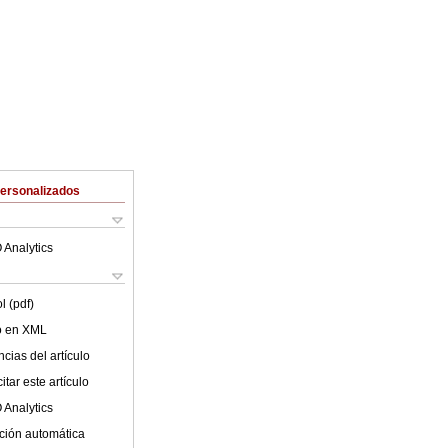
Personalizados
 Analytics
l (pdf)
lo en XML
cias del artículo
tar este artículo
 Analytics
ción automática