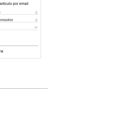
articulo por email
s
cionados
nk