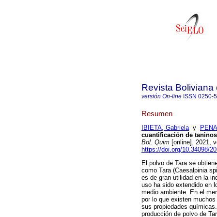
Revista Boliviana
versión On-line
ISSN
0250-
Resumen
IBIETA, Gabriela
y
PENAR
cuantificación de taninos
Bol. Quim
[online]. 2021, 
https://doi.org/10.34098/2
El polvo de Tara se obtien
como Tara (Caesalpinia spi
es de gran utilidad en la i
uso ha sido extendido en l
medio ambiente. En el mer
por lo que existen muchos 
sus propiedades químicas. 
producción de polvo de Tar