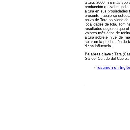
altura, 2000 m o más sobre
producción a nivel mundial,
altura en sus propiedades 
presente trabajo se estudi
polvo de Tara boliviana d
localidades de Icla, Tom
resultados sugieren que el
valores más altos de tani
altura sobre el nivel del m
solar en la producción de 
dicha influencia.
Palabras clave :
Tara (Ca
Gálico; Curtido del Cuero..
·
resumen en Inglé