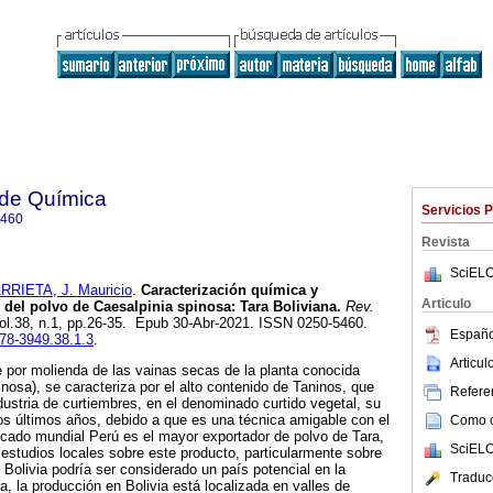
 de Química
Servicios 
5460
Revista
SciELO
RIETA, J. Mauricio
.
Caracterización química y
Articulo
 del polvo de Caesalpinia spinosa: Tara Boliviana.
Rev.
vol.38, n.1, pp.26-35. Epub 30-Abr-2021. ISSN 0250-5460.
Españo
078-3949.38.1.3
.
Articu
e por molienda de las vainas secas de la planta conocida
nosa), se caracteriza por el alto contenido de Taninos, que
Referen
ndustria de curtiembres, en el denominado curtido vegetal, su
os últimos años, debido a que es una técnica amigable con el
Como ci
cado mundial Perú es el mayor exportador de polvo de Tara,
SciELO
estudios locales sobre este producto, particularmente sobre
Bolivia podría ser considerado un país potencial en la
Traduc
a, la producción en Bolivia está localizada en valles de